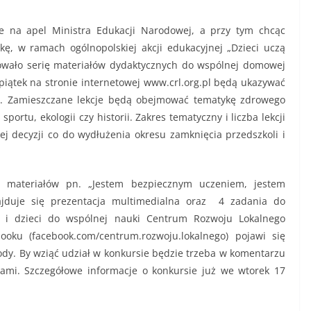
że na apel Ministra Edukacji Narodowej, a przy tym chcąc
ę, w ramach ogólnopolskiej akcji edukacyjnej „Dzieci uczą
owało serię materiałów dydaktycznych do wspólnej domowej
 piątek na stronie internetowej www.crl.org.pl będą ukazywać
mo. Zamieszczane lekcje będą obejmować tematykę zdrowego
ortu, ekologii czy historii. Zakres tematyczny i liczba lekcji
ej decyzji co do wydłużenia okresu zamknięcia przedszkoli i
 materiałów pn. „Jestem bezpiecznym uczeniem, jestem
jduje się prezentacja multimedialna oraz 4 zadania do
 i dzieci do wspólnej nauki Centrum Rozwoju Lokalnego
oku (facebook.com/centrum.rozwoju.lokalnego) pojawi się
dy. By wziąć udział w konkursie będzie trzeba w komentarzu
iami. Szczegółowe informacje o konkursie już we wtorek 17