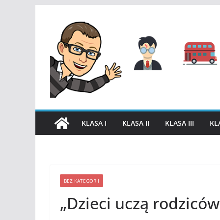
Przejdź
do
treści
KLASA I
KLASA II
KLASA III
KL
BEZ KATEGORII
„Dzieci uczą rodzicó