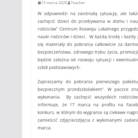
15 marca 2020
Teacher
W odpowiedzi na zaistniałą sytuację, ale tak
zachęcić dzieci do przebywania w domu i nauk
rodziców” Centrum Rozwoju Lokalnego przygot
nauki rodziców i dzieci. W każdą środę i każdy
się materiały do pobrania całkowicie za dar
bezpieczeństwa, zdrowego trybu życia, promocji sp
będzie zależna od rozwoju sytuacji i ewentualn
szkół podstawowych.
Zapraszamy do pobrania pierwszego pakietu
bezpiecznym przedszkolakiem”. W paczce zna
wykonania. By zachęcić wszystkich rodziców
informuje, że 17 marca na profilu na Facebo
konkurs, w którym do wygrania są ciekawe nagro
zamieścić zdjęcie/zdjęcia z wykonanymi zadan
marca.