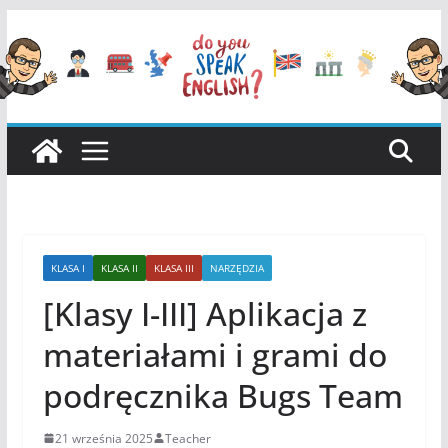
Przejdź
do
treści
KLASA I
KLASA II
KLASA III
NARZĘDZIA
[Klasy I-III] Aplikacja z
materiałami i grami do
podręcznika Bugs Team
21 września 2025
Teacher