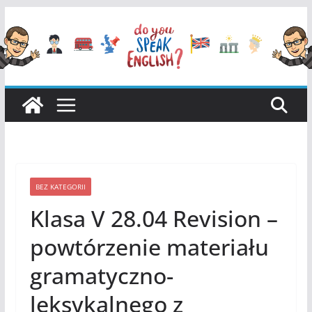
Przejdź
do
treści
BEZ KATEGORII
Klasa V 28.04 Revision –
powtórzenie materiału
gramatyczno-
leksykalnego z