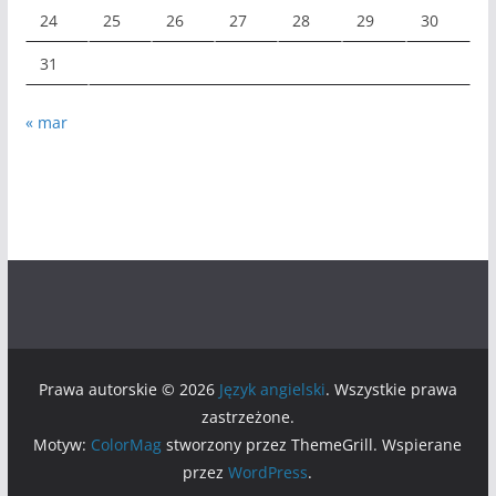
24
25
26
27
28
29
30
31
« mar
Prawa autorskie © 2026
Język angielski
. Wszystkie prawa
zastrzeżone.
Motyw:
ColorMag
stworzony przez ThemeGrill. Wspierane
przez
WordPress
.