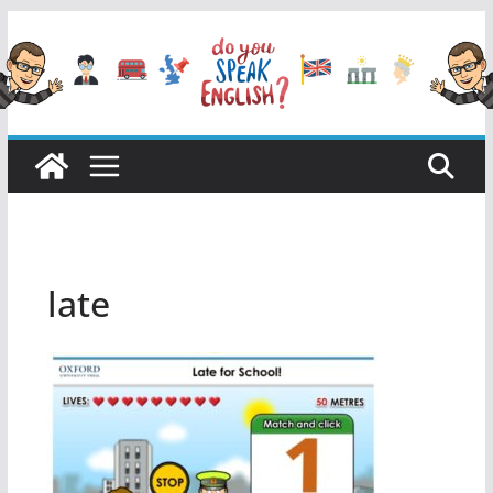
Przejdź
do
treści
late